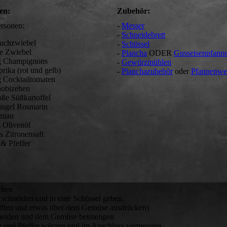
en:
Zubehör:
ersonen:
-
Messer
-
Schneidebrett
auchzwiebel
-
Schüssel
te Zwiebel
-
Plancha
ODER
Gusseisenpfann
g Champignons
-
Gewürzmühlen
prika (rot und gelb)
-
Planchazubehör
oder
Pfannenwe
g Cocktailtomaten
nobizehen
oße Süßkartoffel
tängel Rosmarin
mian
L Olivenöl
s Zitronensaft
 & Pfeffer
chen
 schneiden und in eine Schüssel geben
älften und etwas über dem Gemüse ausdrücken)
schneiden und dem Gemüse beimengen
lz und Pfeffer würzen und im Anschluss vermengen