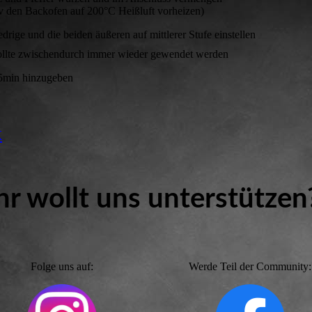
tiv den Backofen auf 200°C Heißluft vorheizen)
drige und die beiden äußeren auf mittlerer Stufe einstellen
sollte zwischendurch immer wieder gewendet werden
15min hinzugeben
k
hr wollt uns unterstütze
Folge uns auf:
Werde Teil der Community: