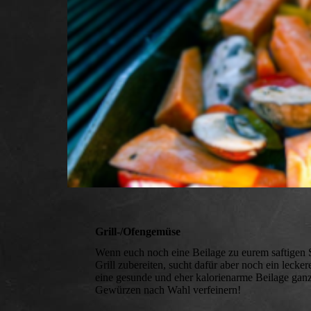
Grill-/Ofengemüse
Wenn euch noch eine Beilage zu eurem saftigen St
Grill zubereiten, sucht dafür aber noch ein lecke
eine gesunde und eher kalorienarme Beilage ganz
Gewürzen nach Wahl verfeinern!