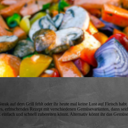
eak auf dem Grill fehlt oder ihr heute mal keine Lust auf Fleisch hab
res, erfrischendes Rezept mit verschiedenen Gemüsevarianten, dann seid 
 einfach und schnell zubereiten könnt. Alternativ könnt ihr das Gemüs