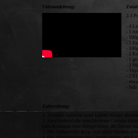
Videoanleitung:
Zutat
2-3 P
- 4 L
- 1 ro
- 100
- 2 Pa
- 100
- 2 K
- 1 gr
- 2 S
- Thy
- 2 E
- etwa
- Salz
Zubereitung:
1. Gemüse zunächst unter kaltem Wasser abwas
2. Anschließend die verschiedenen Gemüse klein
(den Rosmarin vom Stängel lösen, die Zitrone h
3. Die Süßkartoffel in ca. 1cm dicke Streifen 
4. Das Olivenöl über das Gemüse geben, mit Sa