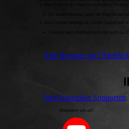
5. Den Grill mit der Plancha vorheizen (Alterna
Die beiden Brenner unter der Plancha auf nie
6. Das Gemüse benötigt ca. 25min Garzeit und 
Tomaten nach Belieben auch erst nach ca. 
Alle Rezepte im Überblic
I
Jetzt kostenlos Supporten
Abonniere uns auf: